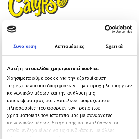
CALYPSO LEMONADES
Λεµονάδες µε φυσικό χυμό λεμονιού,
χωρίς
Συναίνεση
Λεπτομέρειες
Σχετικά
ανθρακικό, σε πολλές γεύσεις φρούτων. Το νούμερο 1
προϊόν στην Αμερική και την Ευρώπη, σε 8
Αυτή η ιστοσελίδα χρησιμοποιεί cookies
συναρπαστικές γεύσεις.
Χρησιμοποιούμε cookie για την εξατομίκευση
Γεύσεις: Original, Strawberry, Island Wave,
περιεχομένου και διαφημίσεων, την παροχή λειτουργιών
Pineapple Peach, Triple Melon, Ocean Blue,
κοινωνικών μέσων και την ανάλυση της
Kiwi.
επισκεψιμότητάς μας. Επιπλέον, μοιραζόμαστε
Συσκευασία: 473ml glass bottle, 12 τµχ./
πληροφορίες που αφορούν τον τρόπο που
κιβώτιο, 84 κιβώτια/παλέτα
χρησιμοποιείτε τον ιστότοπό μας με συνεργάτες
κοινωνικών μέσων, διαφήμισης και αναλύσεων, οι
Αποκλειστική εισαγωγή και διανοµή από τη “THE LOVE
οποίοι ενδεχομένως να τις συνδυάσουν με άλλες
COMPANY HELLAS”.
πληροφορίες που τους έχετε παραχωρήσει ή τις οποίες