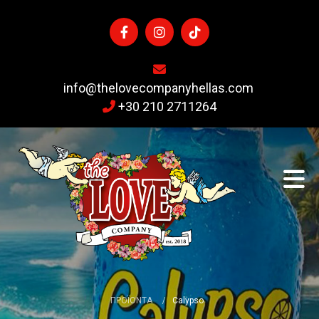

info@thelovecompanyhellas.com
+30 210 2711264

ΠΡΟΪΟΝΤΑ
/
Calypso