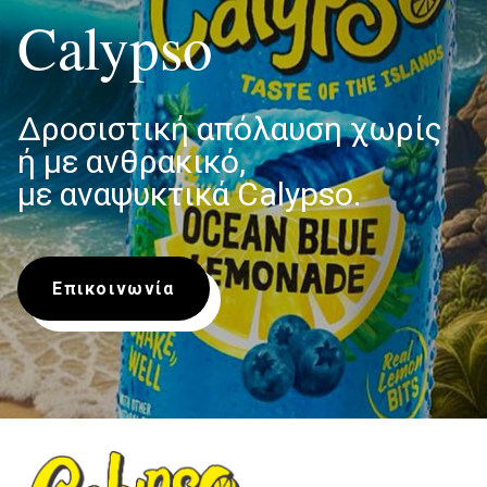
Calypso
Δροσιστική απόλαυση χωρίς
ή με ανθρακικό,
με αναψυκτικά Calypso.
Eπικοινωνία